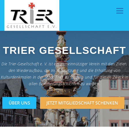
Zum
Inhalt
Menü
springen
HOME
ÜBER UNS
AKTUELLES
TRIER GESELLSCHAFT
Die Trier-Gesellschaft e. V. ist ein gemeinnütziger Verein mit den Zielen,
PROJEKTE
VORSTAND
MITMACHEN
den Wiederaufbau, die Instandsetzung und die Erhaltung von
Kulturdenkmalen in der Stadt Trier zu fördern und für diesen Zweck in
allen Bevölkerungsschichten zu werben.
ÜBER UNS
JETZT MITGLIEDSCHAFT SCHENKEN