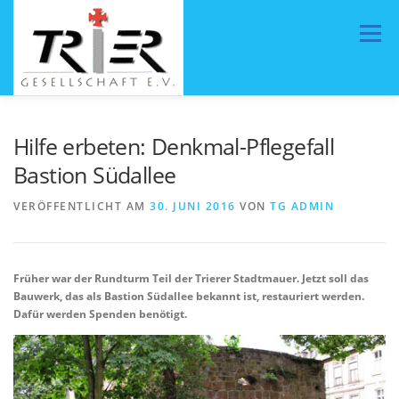
Zum
Inhalt
Menü
springen
HOME
ÜBER UNS
AKTUELLES
Hilfe erbeten: Denkmal-Pflegefall
Bastion Südallee
PROJEKTE
VORSTAND
MITMACHEN
VERÖFFENTLICHT AM
30. JUNI 2016
VON
TG ADMIN
Früher war der Rundturm Teil der Trierer Stadtmauer. Jetzt soll das
Bauwerk, das als Bastion Südallee bekannt ist, restauriert werden.
Dafür werden Spenden benötigt.